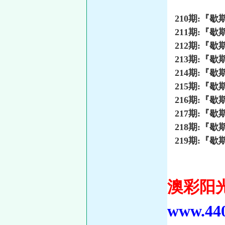
210期:『歇
211期:『歇
212期:『歇
213期:『歇
214期:『歇
215期:『歇
216期:『歇
217期:『歇
218期:『歇
219期:『歇
澳彩阳
www.44