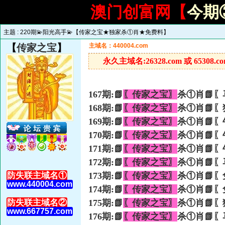
澳门创富网【
今期
主题 :
220期💫阳光高手💫【传家之宝★独家杀①肖★免费料】
【
传家之宝
】
主域名：440004.com
永久主域名:26328.com 或 65308
167期:📗
〖传家之宝〗
杀①肖📗〖
168期:📗
〖传家之宝〗
杀①肖📗〖
169期:📗
〖传家之宝〗
杀①肖📗〖
170期:📗
〖传家之宝〗
杀①肖📗〖
171期:📗
〖传家之宝〗
杀①肖📗〖
172期:📗
〖传家之宝〗
杀①肖📗〖
防失联主域名①
173期:📗
〖传家之宝〗
杀①肖📗〖
www.440004.com
174期:📗
〖传家之宝〗
杀①肖📗〖
防失联主域名②
175期:📗
〖传家之宝〗
杀①肖📗〖
www.667757.com
176期:📗
〖传家之宝〗
杀①肖📗〖