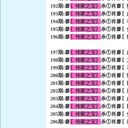
192期:📗
〖传家之宝〗
杀①肖📗〖
193期:📗
〖传家之宝〗
杀①肖📗〖
194期:📗
〖传家之宝〗
杀①肖📗〖
195期:📗
〖传家之宝〗
杀①肖📗〖
196期:📗
〖传家之宝〗
杀①肖📗〖
197期:📗
〖传家之宝〗
杀①肖📗〖
198期:📗
〖传家之宝〗
杀①肖📗〖
199期:📗
〖传家之宝〗
杀①肖📗〖
200期:📗
〖传家之宝〗
杀①肖📗〖
201期:📗
〖传家之宝〗
杀①肖📗〖
202期:📗
〖传家之宝〗
杀①肖📗〖
203期:📗
〖传家之宝〗
杀①肖📗〖
204期:📗
〖传家之宝〗
杀①肖📗〖
205期:📗
〖传家之宝〗
杀①肖📗〖
206期:📗
〖传家之宝〗
杀①肖📗〖