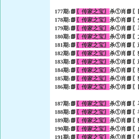
177期:📗
〖传家之宝〗
杀①肖📗〖
178期:📗
〖传家之宝〗
杀①肖📗〖
179期:📗
〖传家之宝〗
杀①肖📗〖
180期:📗
〖传家之宝〗
杀①肖📗〖
181期:📗
〖传家之宝〗
杀①肖📗〖
182期:📗
〖传家之宝〗
杀①肖📗〖
183期:📗
〖传家之宝〗
杀①肖📗〖
184期:📗
〖传家之宝〗
杀①肖📗〖
185期:📗
〖传家之宝〗
杀①肖📗〖
186期:📗
〖传家之宝〗
杀①肖📗〖
187期:📗
〖传家之宝〗
杀①肖📗〖
188期:📗
〖传家之宝〗
杀①肖📗〖
189期:📗
〖传家之宝〗
杀①肖📗〖
190期:📗
〖传家之宝〗
杀①肖📗〖
191期:📗
〖传家之宝〗
杀①肖📗〖