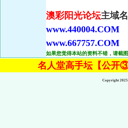
澳彩阳光论坛
主域
www.440004.COM
www.667757.COM
如果您觉得本站的资料不错，请截图
名人堂高手坛【公开
Copyright 202