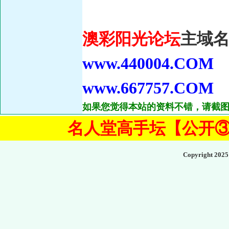
澳彩阳光论坛
主域
www.440004.COM
www.667757.COM
如果您觉得本站的资料不错，请截图
名人堂高手坛【公开
Copyright 202