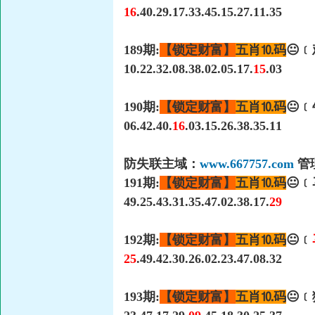
16
.40.29.17.33.45.15.27.11.35
189期:
【锁定财富】
五肖⒑码
😐
10.22.32.08.38.02.05.17.
15
.03
190期:
【锁定财富】
五肖⒑码
😐
06.42.40.
16
.03.15.26.38.35.11
防失联主域：
www.667757.com
管理
191期:
【锁定财富】
五肖⒑码
😐
49.25.43.31.35.47.02.38.17.
29
192期:
【锁定财富】
五肖⒑码
😐﹝
25
.49.42.30.26.02.23.47.08.32
193期:
【锁定财富】
五肖⒑码
😐