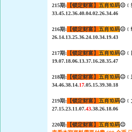
215期:
【锁定财富】
五肖⒑码
😐
33.45.12.36.40.04.02.26.34.46
216期:
【锁定财富】
五肖⒑码
😐
26.14.13.25.36.24.10.34.19.43
217期:
【锁定财富】
五肖⒑码
😐
19.07.18.06.13.37.16.28.35.47
218期:
【锁定财富】
五肖⒑码
😐
34.46.38.14.
17
.05.15.39.30.18
219期:
【锁定财富】
五肖⒑码
😐
27.15.23.11.07.
43
.38.26.18.06
220期:
【锁定财富】
五肖⒑码
😐