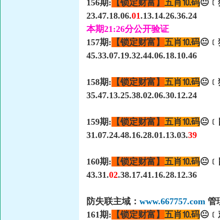
156期:
【锁定财富】
五肖⒑码
😐
23.47.18.06.
01
.13.14.26.36.24
本期21:26分公开验证
157期:
【锁定财富】
五肖⒑码
😐
45.33.07.19.32.44.06.18.10.46
158期:
【锁定财富】
五肖⒑码
😐
35.47.13.25.38.02.06.30.12.24
159期:
【锁定财富】
五肖⒑码
😐
31.07.24.48.16.28.01.13.03.
39
160期:
【锁定财富】
五肖⒑码
😐
43.31.
02
.38.17.41.16.28.12.36
防失联主域：
www.667757.com
管理
161期:
【锁定财富】
五肖⒑码
😐