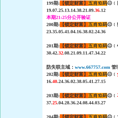
199期:
【锁定财富】
五肖⒑码
😐
19.07.25.13.14.38.21.09.
36
.12
本期21:25分公开验证
200期:
【锁定财富】
五肖⒑码
😐
23.35.05.41.04.16.38.02.24.36
201期:
【锁定财富】
五肖⒑码
😐
30.42.
32
.08.21.09.11.47.34.22
防失联主域：
www.667757.com
管理
202期:
【锁定财富】
五肖⒑码
😐﹝
16.
40
.24.36.02.38.05.41.27.15
203期:
【锁定财富】
五肖⒑码
😐﹝
37.
25
.04.28.36.24.08.44.03.27
204期:
【锁定财富】
五肖⒑码
😐