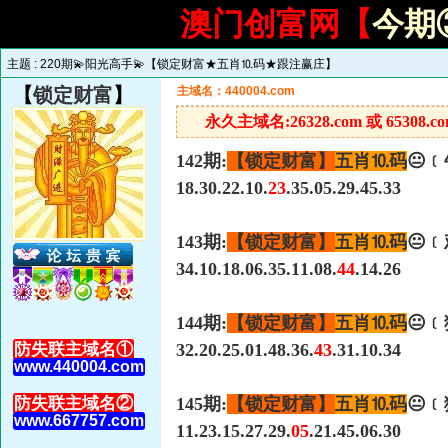
澳门创富网【
今期
主题 :
220期💫阳光高手💫【锁定财富★五肖⒑码★跟注赢庄】
【
锁定财富
】
主域名：440004.com
永久主域名:26328.com 或 65308
142期:
【锁定财富】
五肖⒑码
😐
18.30.22.10.
23
.35.05.29.45.33
143期:
【锁定财富】
五肖⒑码
😐
34.10.18.06.35.11.08.
44
.14.26
144期:
【锁定财富】
五肖⒑码
😐
防失联主域名①
32.20.25.01.48.36.
43
.31.10.34
www.440004.com
防失联主域名②
145期:
【锁定财富】
五肖⒑码
😐
www.667757.com
11.23.15.27.29.
05
.21.45.06.30